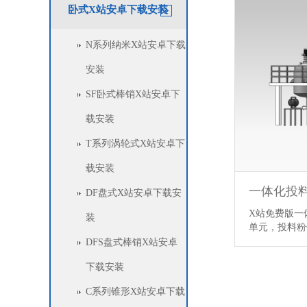
卧式X站安卓下载安装
N系列纳米X站安卓下载
安装
SF卧式棒销X站安卓下
载安装
T系列涡轮式X站安卓下
载安装
DF盘式X站安卓下载安
X站免费版一体
装
单元，投料粉
或者槽…
【
DFS盘式棒销X站安卓
下载安装
C系列锥形X站安卓下载