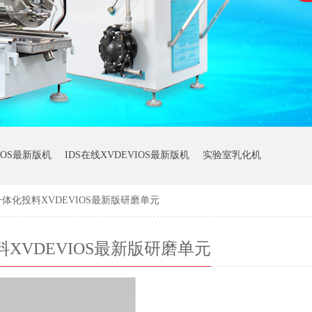
IOS最新版机
IDS在线XVDEVIOS最新版机
实验室乳化机
一体化投料XVDEVIOS最新版研磨单元
XVDEVIOS最新版研磨单元