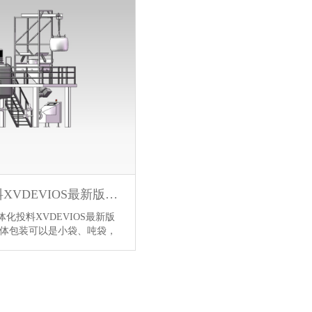
一体化投料XVDEVIOS最新版单元
化投料XVDEVIOS最新版
体包装可以是小袋、吨袋，
详情】