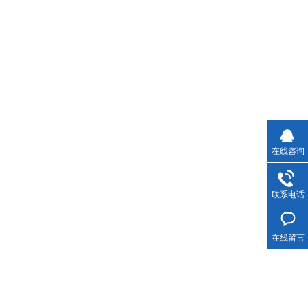
在线咨询
联系电话
在线留言