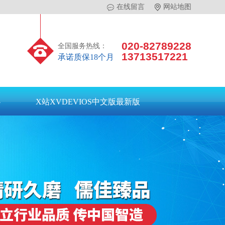
在线留言
网站地图
020-82789228
全国服务热线：
13713517221
承诺质保18个月
心
X站XVDEVIOS中文版最新版