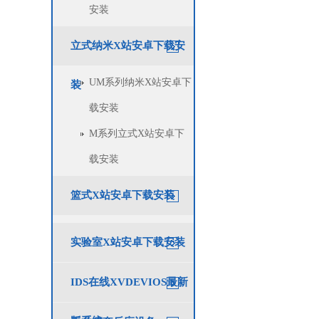
安装
立式纳米X站安卓下载安
UM系列纳米X站安卓下
装
载安装
M系列立式X站安卓下
载安装
篮式X站安卓下载安装
实验室X站安卓下载安装
IDS在线XVDEVIOS最新